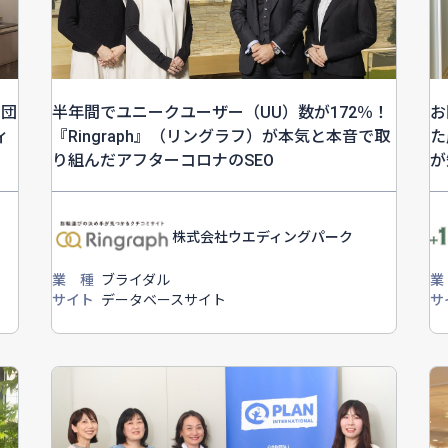
半年間でユニークユーザー（UU）数が172％！
戸団
お
『Ringraph』（リングラフ）が本気と本音で取
ィ
た
り組んだアフターコロナのSEO
が
株式会社ウエディングパーク
業
業 種
ブライダル
サ
サイト
データベースサイト