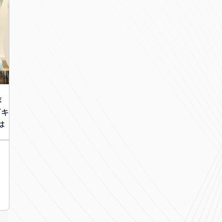
ボ
「キ
は