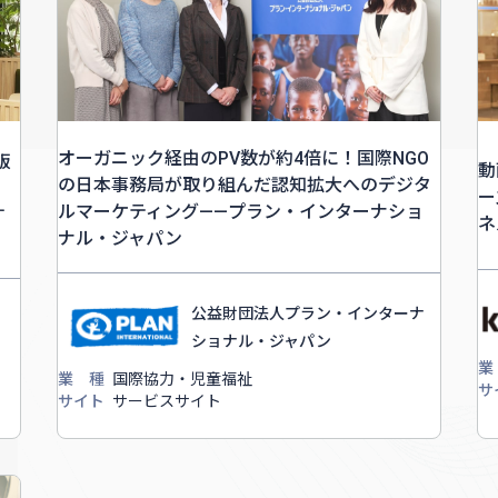
オーガニック経由のPV数が約4倍に！国際NGO
販
動
の日本事務局が取り組んだ認知拡大へのデジタ
ー
ルマーケティング――プラン・インターナショ
す
ネ
ナル・ジャパン
公益財団法人プラン・インターナ
ショナル・ジャパン
業
業 種
国際協力・児童福祉
サ
サイト
サービスサイト