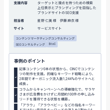
支援内容
ターゲットと接点を持つための検索
上位表示とブランディングを目指した
ブランドサイトのSEO支援
担当者
星野 仁美 様 伊藤 麻衣 様
サイト
サービスサイト
コンテンツマーケティングコンサルティング
BtoC
SEOコンサルティング
事例のポイント
記事コンテンツ0本の状態から、CINCでコンテン
ツの制作を支援。的確なキーワード戦略により、
2年間でオーガニック流入数1,244%のサイトへと
成長 。
コラムからキャンペーンへの導線強化で、サラヤ
さまが広告費をかけずに月間約100件の申し込み
リードを獲得できる状態を構築 。
「アラウ」「アラウベビー」などの指名キーワー
ドではない非指名キーワードの流入を1割から6