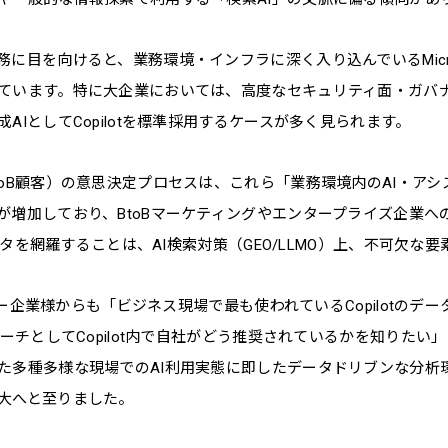
に目を向けると、業務環境・インフラに深く入り込んでいるMicrosof
ています。特に大企業においては、高度なセキュリティ面・ガバ
AIとしてCopilotを標準採用するケースが多く見られます。
toB顧客）の意思決定プロセスは、これら「業務環境内のAI・ア
が増加しており、BtoBマーケティングやエンタープライズ企業へ
答データを網羅することは、AI検索対策（GEO/LLMO）上、不可欠な
ユーザー企業様からも「ビジネス現場で最も使われているCopilotのデ
ローチとしてCopilot内で自社がどう推奨されているかを知りた
た多種多様な現場でのAI利用実態に即したデータドリブンな分析
大へと至りました。