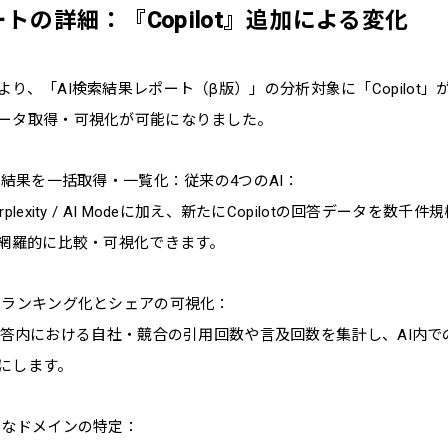
トの詳細：『Copilot』追加による変化
り、「AI検索結果レポート（β版）」の分析対象に「Copilot
ータ取得・可視化が可能になりました。
答結果を一括取得・一覧化：従来の4つのAI：
i / Perplexity / AI Modeに加え、新たにCopilotの回答データ
を網羅的に比較・可視化できます。
のランキング化とシェアの可視化：
AIの回答内における自社・競合の引用回数や言及回数を集計し、AI内
にします。
力なドメインの特定：