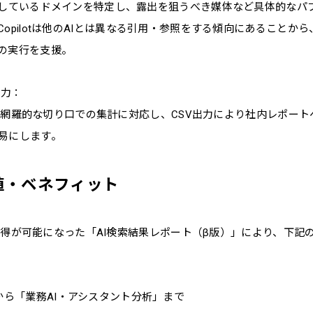
用しているドメインを特定し、露出を狙うべき媒体など具体的なパ
opilotは他のAIとは異なる引用・参照をする傾向にあることか
の実行を支援。
出力：
含めた網羅的な切り口での集計に対応し、CSV出力により社内レポー
易にします。
値・ベネフィット
ータ取得が可能になった「AI検索結果レポート（β版）」により、下
から「業務AI・アシスタント分析」まで