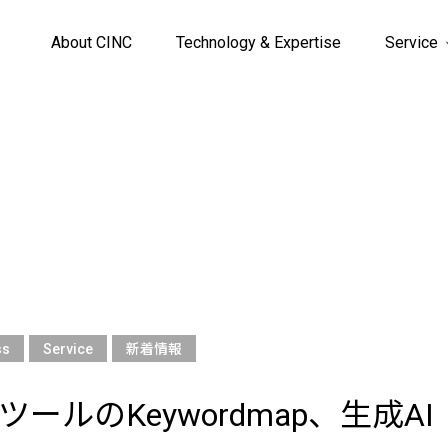
About CINC
Technology & Expertise
Service
ss
Service
新着情報
ツールのKeywordmap、生成AI『C