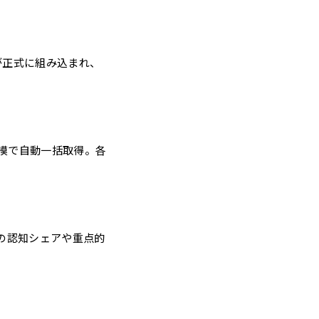
」が正式に組み込まれ、
を数千件規模で自動一括取得。各
での認知シェアや重点的