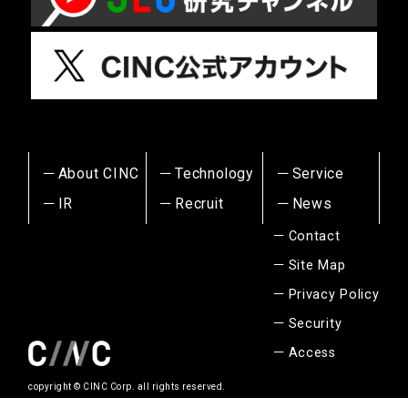
About CINC
Technology
Service
IR
Recruit
News
Contact
Site Map
Privacy Policy
Security
Access
copyright © CINC Corp. all rights reserved.