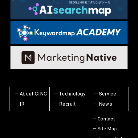
About CINC
Technology
Service
IR
Recruit
News
Contact
Site Map