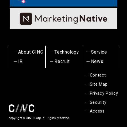
About CINC
Technology
Service
IR
Recruit
News
Contact
Site Map
Privacy Policy
Security
Access
copyright © CINC Corp. all rights reserved.