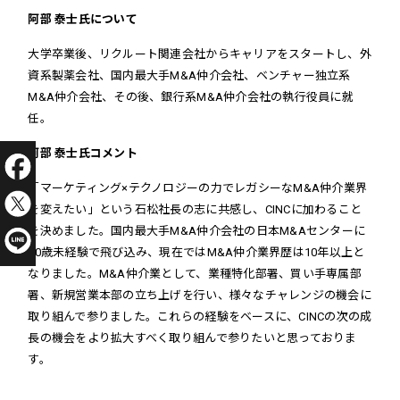
阿部 泰士氏について
大学卒業後、リクルート関連会社からキャリアをスタートし、外
資系製薬会社、国内最大手M&A仲介会社、ベンチャー独立系
M&A仲介会社、その後、銀行系M&A仲介会社の執行役員に就
任。
阿部 泰士氏コメント
「マーケティング×テクノロジーの力でレガシーなM&A仲介業界
を変えたい」という石松社長の志に共感し、CINCに加わること
を決めました。国内最大手M&A仲介会社の日本M&Aセンターに
30歳未経験で飛び込み、現在ではM&A仲介業界歴は10年以上と
なりました。M&A仲介業として、業種特化部署、買い手専属部
署、新規営業本部の立ち上げを行い、様々なチャレンジの機会に
取り組んで参りました。これらの経験をベースに、CINCの次の成
長の機会をより拡大すべく取り組んで参りたいと思っておりま
す。