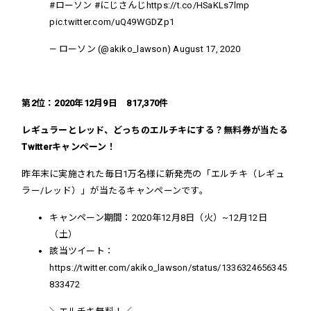
#ローソン
#にじさんじ
https://t.co/HSaKLs7lmp
pic.twitter.com/uQ49WGDZp1
— ローソン (@akiko_lawson)
August 17, 2020
第2位：2020年12月9日 817,370件
レギュラーとレッド、どっちのエルチキにする？無料券が当たる
Twitterキャンペーン！
昨年末に実施された毎日1万名様に新発売の「エルチキ（レギュ
ラー/レッド）」が当たるキャンペーンです
。
キャンペーン期間：
2020年12月8日（火）~12月12日
（土）
該当ツイート：
https://twitter.com/akiko_lawson/status/1336324656345
833472