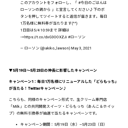
このアカウントをフォローし、「
#今日のごはんは
ローソンの鶏から
」と宣言してください♪下のボ
タンを押してツイートすると返信が届きます。毎日
1万名様に無料券が当たります(^^)
1日目は5/4 10:59まで 詳細は
→
https://t.co/dxG3OOXZJi
#ローソン
— ローソン (@akiko_lawson)
May 3, 2021
▼5月19日～5月23日の伸長に影響したキャンペーン
キャンペーン1：毎日1万名様にリニューアルした「どらもっち」
が当たる！Twitterキャンペーン♪
こちらも、同様のキャンペーン形式で、生クリーム専門店
「Milk」との共同開発スイーツ・どらもっち（あんこ＆ホイッ
プ）の無料引換券が抽選で当たるキャンペーンです
。
キャンペーン期間：
5月19日（水）~5月23日（日）