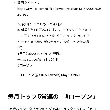
該当ツイート：
https://twitter.com/akiko_lawson/status/1394820097605
201920
＼ 祝2周年！どらもっち無料／
無料券が毎日1万名様に♪このアカウントをフォロ
ー、下の
#今日のおやつはどらもっち
を押してツ
イートすると返信が届きます。公式キャラも登場
(^^)
1日目は5/20 10:59まで 詳細は
→
https://t.co/wmsBreC11B
#ローソン
— ローソン (@akiko_lawson)
May 19, 2021
毎月トップ5常連の「#ローソン」
5月度ハッシュタグランキングで4位にランクインした「＃ロー