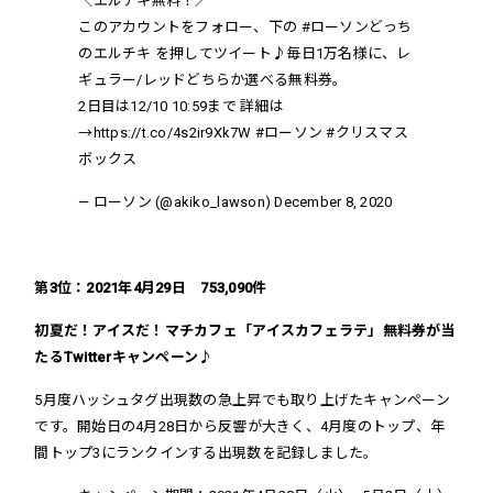
＼エルチキ無料！／
このアカウントをフォロー、下の
#ローソンどっち
のエルチキ
を押してツイート♪毎日1万名様に、レ
ギュラー/レッドどちらか選べる無料券。
2日目は12/10 10:59まで 詳細は
→
https://t.co/4s2ir9Xk7W
#ローソン
#クリスマス
ボックス
— ローソン (@akiko_lawson)
December 8, 2020
第3位：2021年4月29日 753,090件
初夏だ！アイスだ！マチカフェ「アイスカフェラテ」無料券が当
たるTwitterキャンペーン♪
5月度ハッシュタグ出現数の急上昇でも取り上げた
キャンペーン
です。開始日の4月28日から反響が大きく、4月度のトップ、年
間トップ3にランクインする出現数を記録しました。