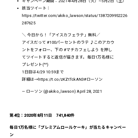
キャンペーン期間：2021年
4月28日（火）~5月2日（土）
該当ツイート：
https://twitter.com/akiko_lawson/status/1387209952226
287625
＼ 今日から！「アイスカフェラテ」無料／
アイスだって
#100パーセントのラテ
♪このアカウ
ントをフォロー、下の
#マチカフェしよう
を押し
てツイートすると返信が届きます。毎日1万名様に
プレゼント(^^)
1日目は4/29 10:59まで
詳細は→
https://t.co/zKZtTckAN3
#ローソン
— ローソン (@akiko_lawson)
April 28, 2021
第4位：2020年8月11日 741,840件
毎日1万名様に「プレミアムロールケーキ」が当たるキャンペー
ン