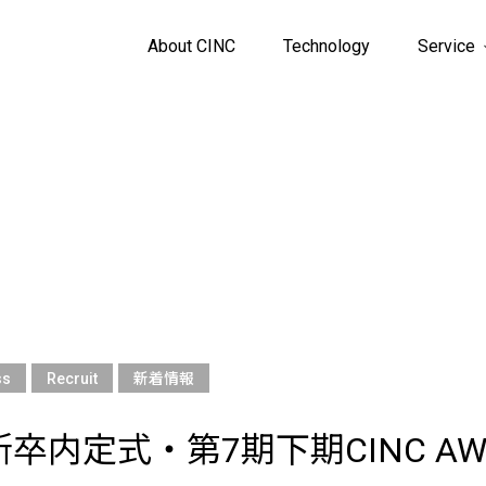
About CINC
Technology
Service
ss
Recruit
新着情報
新卒内定式・第7期下期CINC A