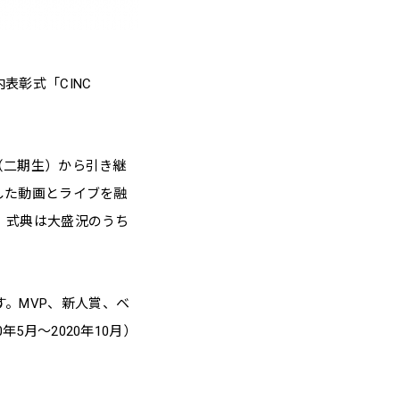
表彰式「CINC
卒（二期生）から引き継
用した動画とライブを融
、式典は大盛況のうち
す。MVP、新人賞、ベ
年5月～2020年10月）