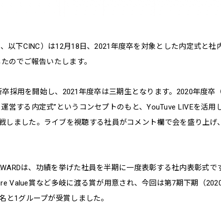
、以下CINC）は12月18日、2021年度卒を対象とした内定式と社内
ましたのでご報告いたします。
より新卒採用を開始し、2021年度卒は三期生となります。2020年度
運営する内定式”というコンセプトのもと、YouTuve LIVEを活
戦しました。
ライブを視聴する社員がコメント欄で会を盛り上げ
 AWARDは、功績を挙げた社員を半期に一度表彰する社内表彰式で
e Value賞など多岐に渡る賞が用意され、今回は第7期下期（2020
2名と1グループが受賞しました。