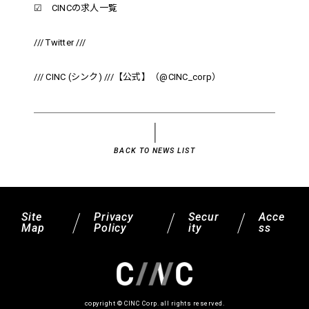
☑
CINCの求人一覧
/// Twitter ///
/// CINC (シンク) ///【公式】（@CINC_corp）
BACK TO NEWS LIST
Site
Privacy
Secur
Acce
Map
Policy
ity
ss
copyright © CINC Corp. all rights reserved.